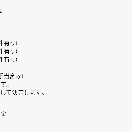
区
条件有り）
条件有り）
条件有り）
諸手当含み）
です。
して決定します。
祝金