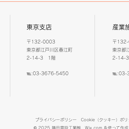
東京支店
産業
〒132-0003
〒132-
東京都江戸川区春江町
東京都
​2-14-3 1階
​2-14
​℡:03-3676-5450
​℡:
03-
プライバシーポリシー
Cookie（クッキー）ポ
© 2025 勝田電設工業㈱
Wix.com
を使って作成