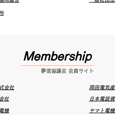
所
Membership
夢信協議会 会員サイト
式会社
岡田電気産
会社
日本電設資
電機
ヤマト電機