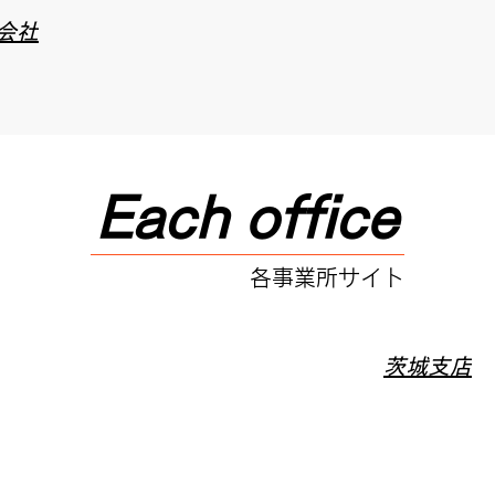
会社
Each
office
各事業所サイト
茨城支店