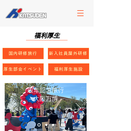
福利厚生
国内研修旅行
新入社員屋外研修
厚生部会イベント
福利厚生施設
周年記念旅行
​- 大阪万博 -