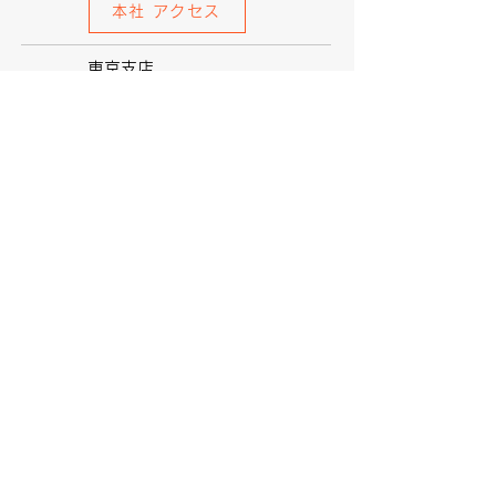
本社 アクセス
東京支店
〒132-0003
東京都江戸川区春江町
​2-14-3 1階
​℡:
03-3676-5450
産業施設本部
〒132-0003
東京都江戸川区春江町
​2-14-3 2階
​℡:
03-3676-5451
​茨城支店
〒305-0062
茨城県つくば市大字赤塚
610-3
℡:
029-836-4737
お問い合わせ